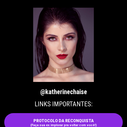
@katherinechaise
LINKS IMPORTANTES:
PROTOCOLO DA RECONQUISTA
(Faça sua ex implorar pra voltar com você!)